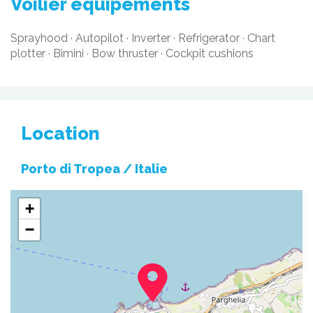
voilier équipements
Sprayhood
·
Autopilot
·
Inverter
·
Refrigerator
·
Chart
plotter
·
Bimini
·
Bow thruster
·
Cockpit cushions
Location
Porto di Tropea /
Italie
+
−