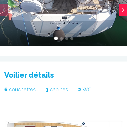
voilier détails
6
couchettes
3
cabines
2
WC