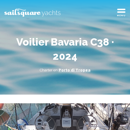
MENU
voilier Bavaria C38 ·
2024
Charter en
Porto di Tropea